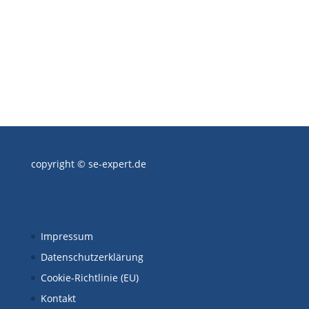
12529 Schönefeld
Tel: +49 (0) 33845-900004
Fax: +49 (0) 33845-900007
juergen.froeschler@se-expert.de
copyright © se-expert.de
Impressum
Datenschutzerklärung
Cookie-Richtlinie (EU)
Kontakt