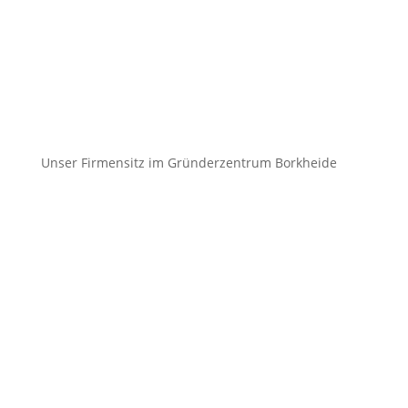
mobilen Zugang
Mobile Datenanbindung als
Primär- oder Backupverbindung
ganz ohne Mobilfunkvertrag
Unser Firmensitz im Gründerzentrum Borkheide